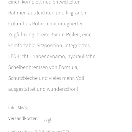
werden
einen komplett neu entwickelten
Rahmen aus leichten und filigranen
Columbus-Rohren mit integrierter
Zugführung, breite 35mm Reifen, eine
komfortable Sitzposition, integriertes
LED-Licht - Nabendynamo, hydraulische
Scheibenbremsen von Formula,
Schutzbleche und vieles mehr. Voll
ausgestattet und wunderschön!
inkl. MwSt.
Versandkosten
zzgl.
Lieferzeit: ca. 2-3 Werktage (DE)