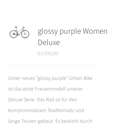
Produkt
weist
mehrere
glossy purple Women
Varianten
Deluxe
auf.
€
3.099,00
Die
Optionen
können
Unser neues "glossy purple" Urban Bike
auf
ist das erste Frauenmodell unserer
der
Deluxe Serie. Das Rad ist für den
Produktseite
kompromisslosen Stadteinsatz und
gewählt
lange Touren gebaut. Es besticht durch