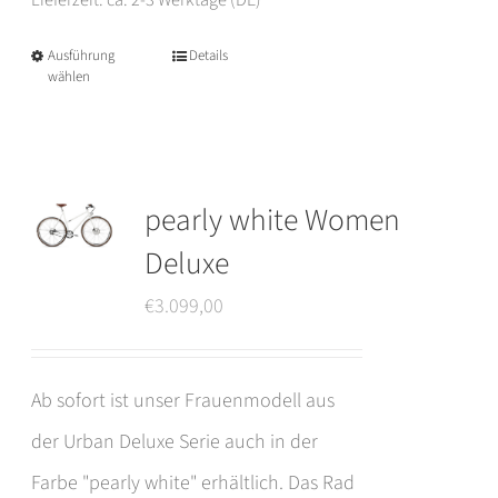
Ausführung
Details
Dieses
wählen
Produkt
weist
mehrere
pearly white Women
Varianten
Deluxe
auf.
€
3.099,00
Die
Optionen
können
Ab sofort ist unser Frauenmodell aus
auf
der Urban Deluxe Serie auch in der
der
Farbe "pearly white" erhältlich. Das Rad